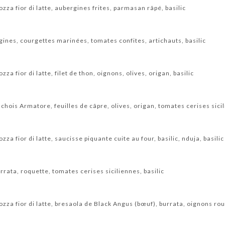
a fior di latte, aubergines frites, parmasan râpé, basilic
rgines, courgettes marinées, tomates confites, artichauts, basilic
 fior di latte, filet de thon, oignons, olives, origan, basilic
ois Armatore, feuilles de câpre, olives, origan, tomates cerises sicil
 fior di latte, saucisse piquante cuite au four, basilic, nduja, basilic
ata, roquette, tomates cerises siciliennes, basilic
a fior di latte, bresaola de Black Angus (bœuf), burrata, oignons rou