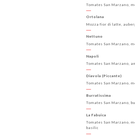
Tomates San Marzano, mozz
Ortolana
Mozza fior di latte, aube
Nettuno
Tomates San Marzano, mozza
Napoli
Tomates San Marzano, anch
Diavola (Piccante)
Tomates San Marzano, mozza
Burratissima
Tomates San Marzano, burr
La Fabuica
Tomates San Marzano, mozz
basilic