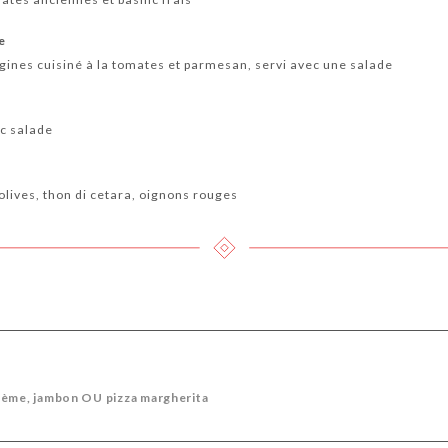
e
ines cuisiné à la tomates et parmesan, servi avec une salade
c salade
olives, thon di cetara, oignons rouges
rème, jambon OU pizza margherita