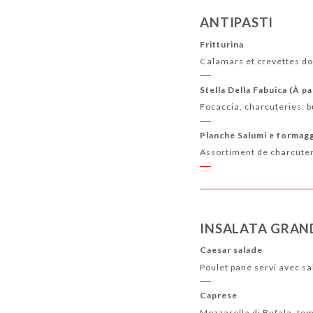
ANTIPASTI
Fritturina
Calamars et crevettes do
Stella Della Fabuica (À p
Focaccia, charcuteries, b
Planche Salumi e formag
Assortiment de charcuter
INSALATA GRAN
Caesar salade
Poulet pané servi avec s
Caprese
Mozzarella di Bufala, tom