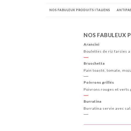
NOS FABULEUX PRODUITS ITALIENS
ANTIPA
PIZZA GOURMANDE
PASTA E PIATTI
DOL
NOS FABULEUX P
ALCOHOL
DIGESTIFS
CAFFÉ
VINS ITA
Arancini
Boulettes de riz farcies a
Bruschetta
Pain toasté, tomate, mozza
Poivrons grillés
Poivrons rouges et verts gr
Burratina
Burratina servie avec sa