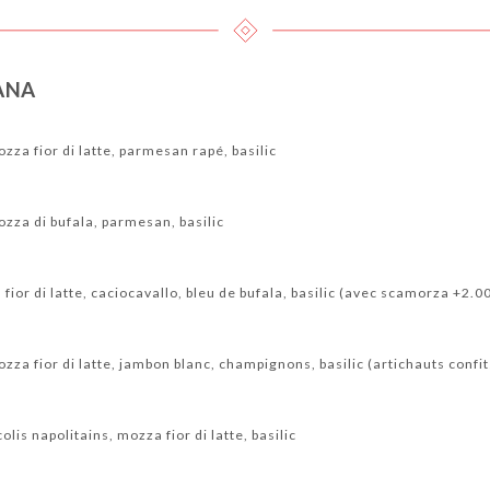
ANA
za fior di latte, parmesan rapé, basilic
za di bufala, parmesan, basilic
 fior di latte, caciocavallo, bleu de bufala, basilic (avec scamorza +2.0
a fior di latte, jambon blanc, champignons, basilic (artichauts confi
lis napolitains, mozza fior di latte, basilic