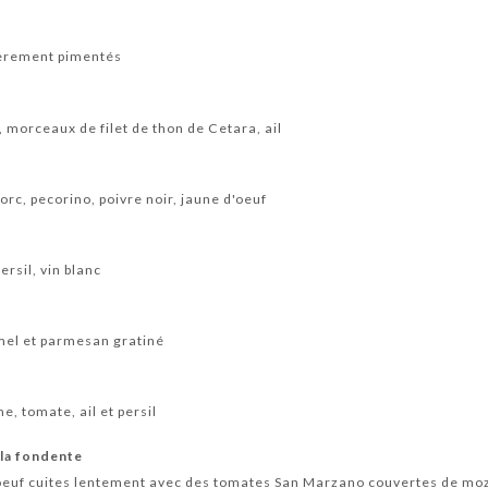
gèrement pimentés
 morceaux de filet de thon de Cetara, ail
orc, pecorino, poivre noir, jaune d'oeuf
ersil, vin blanc
mel et parmesan gratiné
, tomate, ail et persil
ala fondente
oeuf cuites lentement avec des tomates San Marzano couvertes de mo