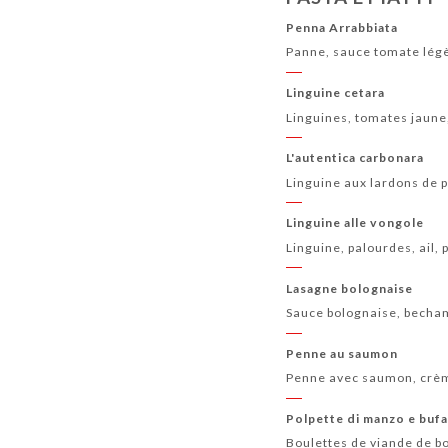
Penna Arrabbiata
Panne, sauce tomate lé
Linguine cetara
Linguines, tomates jaune,
L'autentica carbonara
Linguine aux lardons de p
Linguine alle vongole
Linguine, palourdes, ail, p
Lasagne bolognaise
Sauce bolognaise, becha
Penne au saumon
Penne avec saumon, crème
Polpette di manzo e buf
Boulettes de viande de b