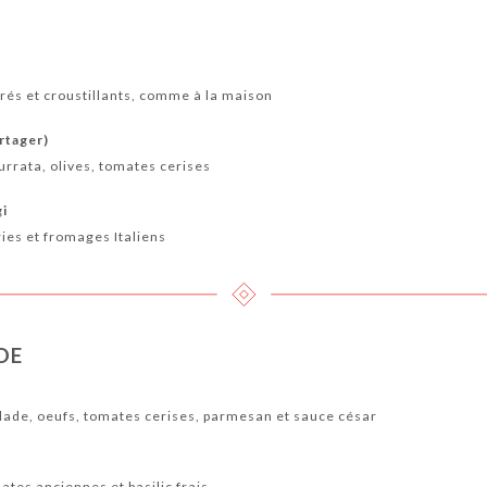
rés et croustillants, comme à la maison
artager)
urrata, olives, tomates cerises
gi
ies et fromages Italiens
DE
alade, oeufs, tomates cerises, parmesan et sauce césar
ates anciennes et basilic frais