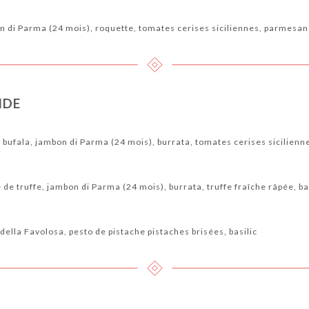
on di Parma (24 mois), roquette, tomates cerises siciliennes, parmesan 
NDE
i bufala, jambon di Parma (24 mois), burrata, tomates cerises sicilienne
 de truffe, jambon di Parma (24 mois), burrata, truffe fraîche râpée, ba
adella Favolosa, pesto de pistache pistaches brisées, basilic