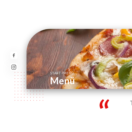
/
START
MENÜ
Menü