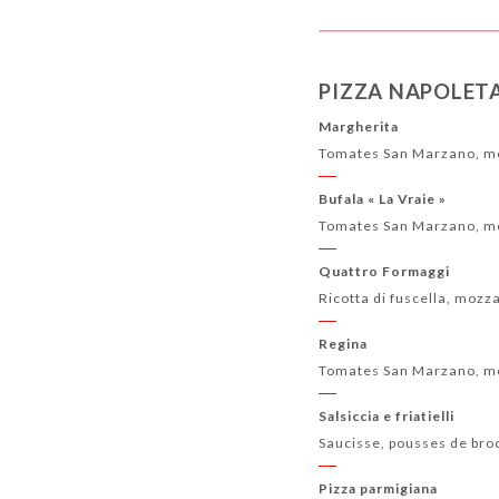
PIZZA NAPOLET
Margherita
Tomates San Marzano, moz
Bufala « La Vraie »
Tomates San Marzano, moz
Quattro Formaggi
Ricotta di fuscella, mozza
Regina
Tomates San Marzano, mozz
Salsiccia e friatielli
Saucisse, pousses de broco
Pizza parmigiana