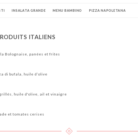
STI
INSALATA GRANDE
MENU BAMBINO
PIZZA NAPOLETANA
CI
BOISSONS FRAÎCHES
JUS DE FRUITS
BIÈRES
COCKTAILS
RODUITS ITALIENS
LIENS
PÉTILLANTS
 la Bolognaise, panées et frites
 di bufala, huile d’olive
illés, huile d'olive, ail et vinaigre
lade et tomates cerises