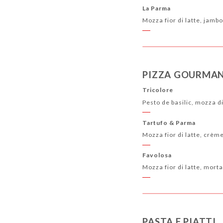
La Parma
Mozza fior di latte, jamb
PIZZA GOURMA
Tricolore
Pesto de basilic, mozza d
Tartufo & Parma
Mozza fior di latte, crème
Favolosa
Mozza fior di latte, mort
PASTA E PIATTI