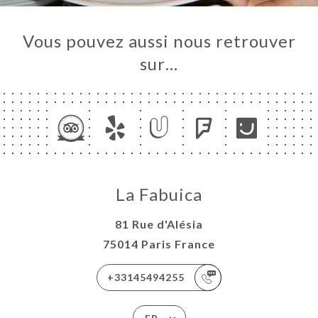
ERIE
Vous pouvez aussi nous retrouver
IS
sur…
RTE
TACT
La Fabuica
81 Rue d'Alésia
75014 Paris France
+33145494255